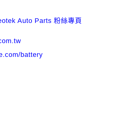
tek Auto Parts 粉絲專頁
.com.tw
te.com/battery